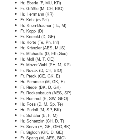
Hr. Eberle (F, MU, KR)
Fr. Gräßle (M, CH, BIO)
Hr. Herrmann (KR)
Fr. Katz (evRel)
Hr. Knorr-Bracher (TE, M)
Fr. Köppl (D)
Fr. Korecki (D, GE)
Hr. Korte (Te, Ph, Inf)
Hr. Kränzler (AES, MUS)
Fr. Michaelis (D, Eth,Geo)
Hr. Moll (M, T, GE)
Fr. Mozer-Wahl (PH, M, KR)
Fr. Novak (D, CH, BIO)
Fr. Pieck (GE, GK, E)
Hr. Remmele (M, GK, E)
Fr. Riedel (BK, D, GK)
Fr. Rockenbauch (AES, SP)
Fr. Rommel (E, SW, GEO)
Hr. Ross (D, M, Sp, Te)
Hr. Rudolf (M, SP, BK)
Fr. Schäfer (E, F, M)
Hr. Schänzlin (CH, D, T)
Fr. Servo (E, GE, GEO,BK)
Fr. Sigloch (GK, D, GE)
Fr. Spang (M, AES, BIO)